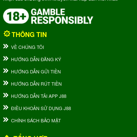
THÔNG TIN
VỀ CHÚNG TÔI
HƯỚNG DẪN ĐĂNG KÝ
HƯỚNG DẪN GỬI TIỀN
HƯỚNG DẪN RÚT TIỀN
HƯỚNG DẪN TẢI APP J88
ĐIỀU KHOẢN SỬ DỤNG J88
CHÍNH SÁCH BẢO MẬT